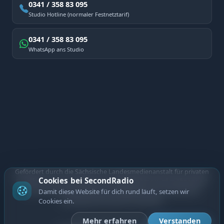
0341 / 358 83 095
Studio Hotline (normaler Festnetztarif)
0341 / 358 83 095
WhatsApp ans Studio
Gefördert durch die Sächsische Landesmedienanstalt für privaten
Cookies bei SecondRadio
Rundfunk und neue Medien. Diese Maßnahme wird mitfinanziert
durch Steuermittel auf der Grundlage des vom Sächsischen
Damit diese Website für dich rund läuft, setzen wir
Landtag beschlossenen Haushalts.
Cookies ein.
Mehr erfahren
Verstanden