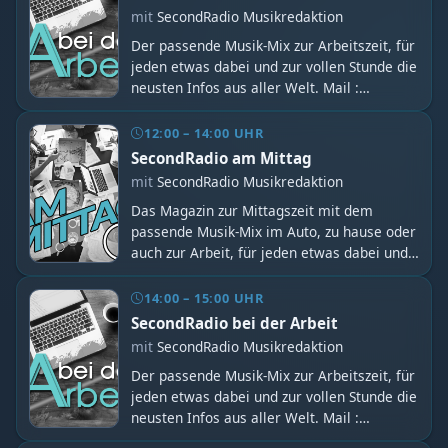
sowie in Teilen der Bundesländer
mit
SecondRadio Musikredaktion
Thüringen, Sachsen-Anhalt, Brandenburg
Der passende Musik-Mix zur Arbeitszeit, für
und Bayern "Fern vom Üblichen, nah am
jeden etwas dabei und zur vollen Stunde die
Besonderen"! -Regionale Nachrichten für
neusten Infos aus aller Welt. Mail :
Sachsen! -die neusten Verkehrsmeldungen
studio@secondradio.de Hotline + Whatsapp:
und Blitzer Mail : studio@secondradio.de
0341-358 83 095
Hotline + Whatsapp: 0341-358 83 095
12:00 – 14:00 UHR
SecondRadio am Mittag
mit
SecondRadio Musikredaktion
Das Magazin zur Mittagszeit mit dem
passende Musik-Mix im Auto, zu hause oder
auch zur Arbeit, für jeden etwas dabei und
zur vollen Stunde die neusten Infos aus
aller Welt. Ab ca. 13:10 bis 13:30 Uhr, die
14:00 – 15:00 UHR
Wiederholung der neuen Folge - Blick
SecondRadio bei der Arbeit
zurück, die Geschichten mit Bernd Mühlng!
mit
SecondRadio Musikredaktion
Mail : studio@secondradio.de Hotline :
Der passende Musik-Mix zur Arbeitszeit, für
0341- 392 80 490 Whatsapp: 0341-358 83
jeden etwas dabei und zur vollen Stunde die
095
neusten Infos aus aller Welt. Mail :
studio@secondradio.de Hotline + Whatsapp: