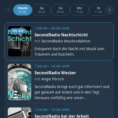
Heute
Sa
So
Mo
Di
M
07.08.
08.08.
09.08.
10.08.
11.08.
12.
00:00 – 06:00 UHR
ON AIR
SecondRadio Nachtschicht
mit
SecondRadio Musikredaktion
Entspannt duch die Nacht mit Musik zum
Träumen und Kuscheln.
06:00 – 10:00 UHR
SecondRadio Wecker
mit
Angie Pörsch
SecondRadio bringt euch gut informiert und
gut gelaunt auf Arbeit und in den Tag!
Genauso vielfältig wie unser
Musikprogramm, sind auch unsere
Hörerinnen und Hörer. Zu empfangen ist
10:00 – 12:00 UHR
SecondRadio im ganzen Freistaat Sachsen
SecondRadio bei der Arbeit