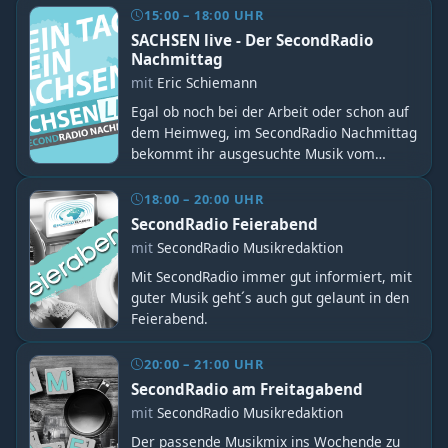
0341-358 83 095
15:00 – 18:00 UHR
SACHSEN live - Der SecondRadio
Nachmittag
mit
Eric Schiemann
Egal ob noch bei der Arbeit oder schon auf
dem Heimweg, im SecondRadio Nachmittag
bekommt ihr ausgesuchte Musik vom
jeweiligen Moderator und natürlich einiges
an Good News vom Tag auf die Ohren.
18:00 – 20:00 UHR
Musikwunsch gern an: Mail :
SecondRadio Feierabend
studio@secondradio.de Hotline + Whatsapp:
mit
SecondRadio Musikredaktion
0341-358 83 095
Mit SecondRadio immer gut informiert, mit
guter Musik geht´s auch gut gelaunt in den
Feierabend.
20:00 – 21:00 UHR
SecondRadio am Freitagabend
mit
SecondRadio Musikredaktion
Der passende Musikmix ins Wochende zu