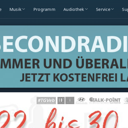
e
Musik
Programm
Audiothek
Service
Su