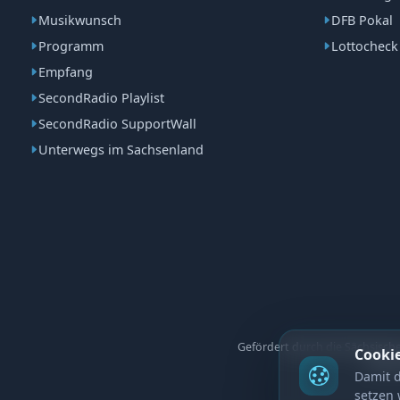
Musikwunsch
DFB Pokal
Programm
Lottocheck
Empfang
SecondRadio Playlist
SecondRadio SupportWall
Unterwegs im Sachsenland
Gefördert durch die Sächsisc
Cooki
Steue
Damit d
setzen 