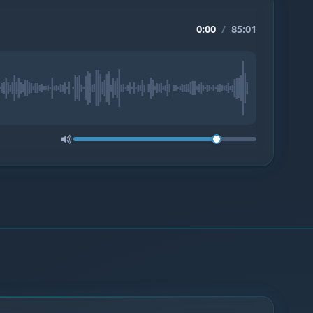
0:00
/
85:01