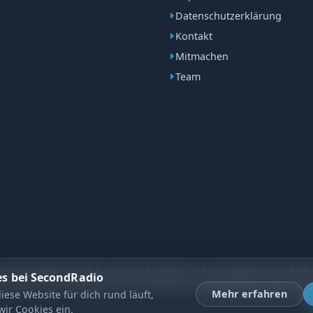
Datenschutzerklärung
Kontakt
Mitmachen
Team
he Landesmedienanstalt für privaten Rundfunk und neue Medien. Diese Maßn
es bei SecondRadio
rmittel auf der Grundlage des vom Sächsischen Landtag beschlossenen Haus
Mehr erfahren
iese Website für dich rund läuft,
wir Cookies ein.