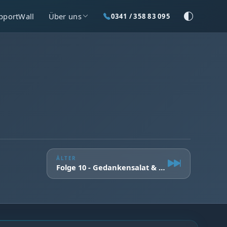
pportWall
Über uns
0341 / 358 83 095
ÄLTER
Folge 10 - Gedankensalat & gudde Mukke