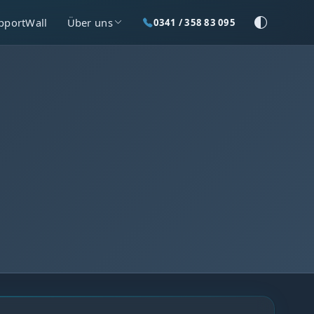
pportWall
Über uns
0341 / 358 83 095