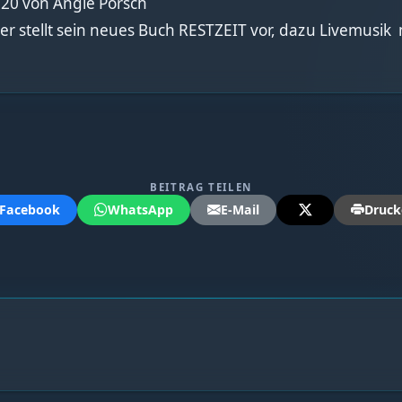
020 von Angie Pörsch
rer stellt sein neues Buch RESTZEIT vor, dazu Livemusi
BEITRAG TEILEN
Facebook
WhatsApp
E-Mail
Druck