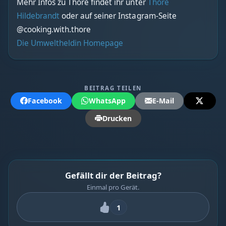
Mehr Infos zu Thore findet ihr unter
Thore
Hildebrandt
oder auf seiner Instagram-Seite
@cooking.with.thore
Die Umweltheldin Homepage
BEITRAG TEILEN
Facebook
WhatsApp
E-Mail
Drucken
Gefällt dir der Beitrag?
Einmal pro Gerät.
1