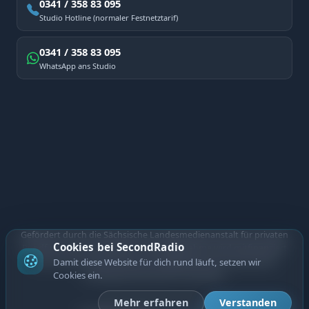
0341 / 358 83 095
Studio Hotline (normaler Festnetztarif)
0341 / 358 83 095
WhatsApp ans Studio
Gefördert durch die Sächsische Landesmedienanstalt für privaten
Cookies bei SecondRadio
Rundfunk und neue Medien. Diese Maßnahme wird mitfinanziert
durch Steuermittel auf der Grundlage des vom Sächsischen
Damit diese Website für dich rund läuft, setzen wir
Landtag beschlossenen Haushalts.
Cookies ein.
Mehr erfahren
Verstanden