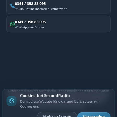
0341 / 358 83 095
Studio Hotline (normaler Festnetztarif)
0341 / 358 83 095
WhatsApp ans Studio
Gefördert durch die Sächsische Landesmedienanstalt für privaten
Cookies bei SecondRadio
Rundfunk und neue Medien. Diese Maßnahme wird mitfinanziert
durch Steuermittel auf der Grundlage des vom Sächsischen
Damit diese Website für dich rund läuft, setzen wir
Landtag beschlossenen Haushalts.
Cookies ein.
Mehr erfahren
Verstanden