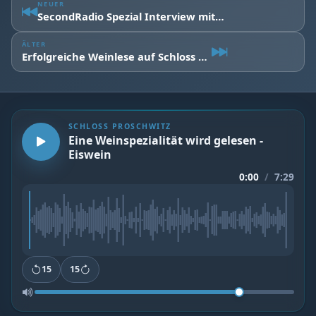
NEUER
SecondRadio Spezial Interview mit Matthias Forßbohm Präsident der Handwerkskammer zu Leipzig
ÄLTER
Erfolgreiche Weinlese auf Schloss Proschwitz | Starker Jahrgang 2025 mit Spitzenqualität
SCHLOSS PROSCHWITZ
Eine Weinspezialität wird gelesen -
Eiswein
0:00
/
7:29
15
15