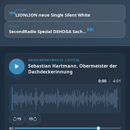
NEUER
LIONLION neue Single Silent White
ÄLTER
SecondRadio Spezial DEHOGA Sachsen e.V. |Zu Gast: Axel Klein
HANDWERKSMESSE LEIPZIG
Sebastian Hartmann, Obermeister der
Dachdeckerinnung
0:00
/
4:01
15
15