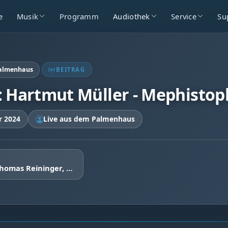
e
Musik
Programm
Audiothek
Service
Su
Palmenhaus
BEITRAG
: Hartmut Müller - Mephistop
r 2024
Live aus dem Palmenhaus
Zu Gast: Thomas Reininger, Nachtwächtertouren