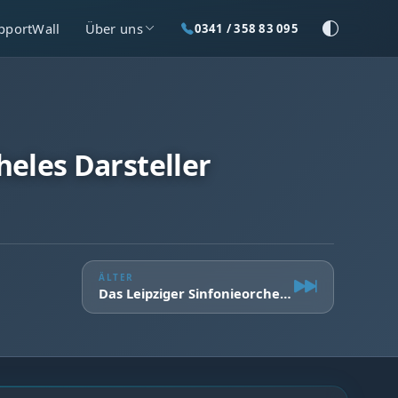
pportWall
Über uns
0341 / 358 83 095
heles Darsteller
ÄLTER
Das Leipziger Sinfonieorchester stellt sich vor Vol. 4