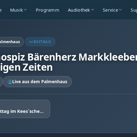
e
Musik
Programm
Audiothek
Service
Su
Palmenhaus
BEITRAG
ospiz Bärenherz Markkleeberg
igen Zeiten
Live aus dem Palmenhaus
3. Blaulichttag im Kees´schen Park Markkleeberg - Tommy Schmidt