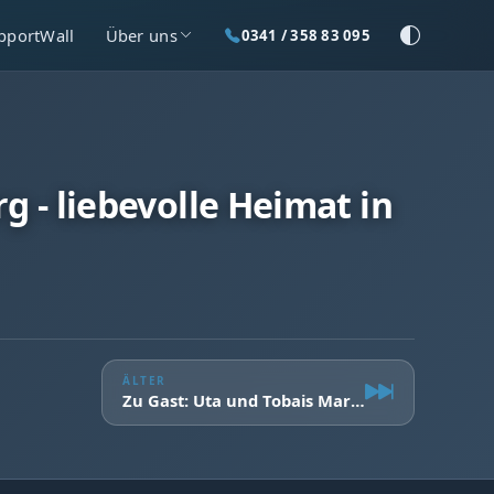
pportWall
Über uns
0341 / 358 83 095
 - liebevolle Heimat in
ÄLTER
Zu Gast: Uta und Tobais Martin, Vorstand Star Promenaders Markkleeberg