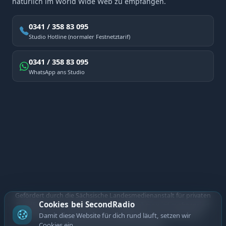
natürlich im World Wide Web zu empfangen.
0341 / 358 83 095
Studio Hotline (normaler Festnetztarif)
0341 / 358 83 095
WhatsApp ans Studio
Gefördert durch die Sächsische Landesmedienanstalt für privaten
Cookies bei SecondRadio
Rundfunk und neue Medien. Diese Maßnahme wird mitfinanziert
durch Steuermittel auf der Grundlage des vom Sächsischen
Damit diese Website für dich rund läuft, setzen wir
Landtag beschlossenen Haushalts.
Cookies ein.