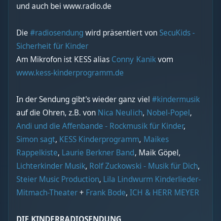
und auch bei www.radio.de
Die
#radiosendung
wird präsentiert von
SecuKids -
Sicherheit für Kinder
Am Mikrofon ist KESS alias
Conny Kanik
vom
www.kess-kinderprogramm.de
In der Sendung gibt's wieder ganz viel
#kindermusik
auf die Ohren, z.B. von
Nica Neulich
,
Nobel-Popel
,
Andi und die Affenbande - Rockmusik für Kinder
,
Simon sagt
,
KESS Kinderprogramm
,
Maikes
Rappelkiste
,
Laurie Berkner Band
, Maik Göpel,
Lichterkinder Musik
,
Rolf Zuckowski - Musik für Dich
,
Steier Music Production
,
Lila Lindwurm Kinderlieder-
Mitmach-Theater
+
Frank Bode
,
ICH & HERR MEYER
DIE KINDERRADIOSENDUNG