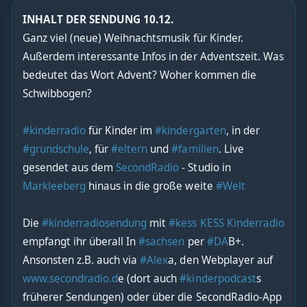
INHALT DER SENDUNG 10.12.
Ganz viel (neue) Weihnachtsmusik für Kinder.
Außerdem interessante Infos in der Adventszeit. Was
bedeutet das Wort Advent? Woher kommen die
Schwibbogen?
#kinderradio
für Kinder im
#kindergarten
, in der
#grundschule
, für
#eltern
und
#familien
. Live
gesendet aus dem
SecondRadio
- Studio in
Markleeberg
hinaus in die große weite
#Welt
Die
#kinderradiosendung
mit
#kess
KESS Kinderradio
empfangt ihr überall In
#sachsen
per
#DA
B+.
Ansonsten z.B. auch via
#Alex
a, den Webplayer auf
www.secondradio.d
e (dort auch
#kinderpodcast
s
früherer Sendungen) oder über die SecondRadio-App