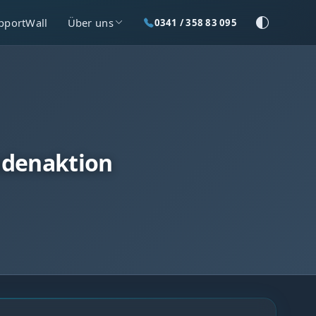
pportWall
Über uns
0341 / 358 83 095
ndenaktion