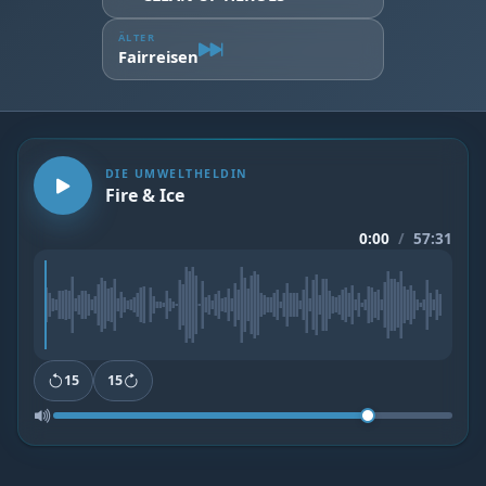
ÄLTER
Fairreisen
DIE UMWELTHELDIN
Fire & Ice
0:00
/
57:31
15
15