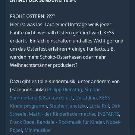
INHALT DER SENDUNG 16.04.
FROHE OSTERN! ????
Hier ist was los. Laut einer Umfrage weiß jeder
Fünfte nicht, weshalb Ostern gefeiert wird. KESS
erklärt's! Einfach einschalten und alles Wichtige rund
um das Osterfest erfahren + einige Funfacts, z.B.
werden mehr Schoko-Osterhasen oder mehr
Weihnachtsmänner produziert?
Dazu gibt es tolle Kindermusik, unter anderem von
(Facebook-Links)
Philipp Dienstag
,
Simone
Sommerland & Karsten Glück
,
Geraldino
,
KESS
Kinderprogramm
,
Stephen Janetzko
,
Lucia Ruf
,
Dirk
Scheele
,
Mathi- der Kinderliedermacher
,
IN2PARTS
,
Frank Bode
,
Randale - Rockmusik für Kinder
,
Nobel-
Popel
,
Minimusiker