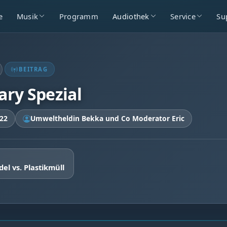
e
Musik
Programm
Audiothek
Service
Su
BEITRAG
ry Spezial
022
Umweltheldin Bekka und Co Moderator Eric
l vs. Plastikmüll