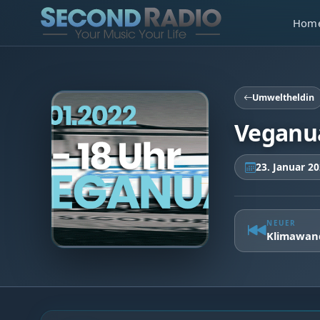
Hom
Umweltheldin
Veganua
23. Januar 2
NEUER
Klimawande