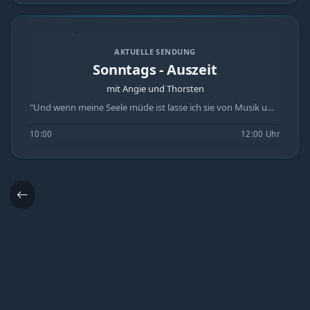
AKTUELLE SENDUNG
Sonntags - Auszeit
mit Angie und Thorsten
"Und wenn meine Seele müde ist lasse ich sie von Musik umarmen, dann geht es mir wieder besser." 2 Stunden die Sonntags - Auszeit Mail : studio@secondradio.de Hotline + Whatsapp: 0341-358 83 095
10:00
12:00 Uhr