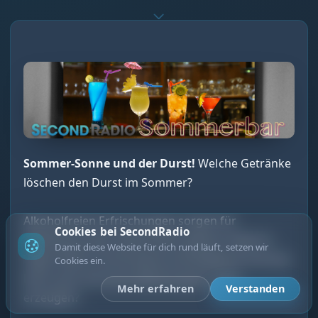
Sommer-Sonne und der Durst!
Welche Getränke
löschen den Durst im Sommer?
Alkoholfreien Erfrischungen sorgen für
Cookies bei SecondRadio
Abkühlung, aber welche denn genau? Habt ihr
Damit diese Website für dich rund läuft, setzen wir
Tipps? Was ist erfrischend und belebend und was
Cookies ein.
kann auch mal ohne Alkohol gute Laune
Mehr erfahren
Verstanden
erzeugen?