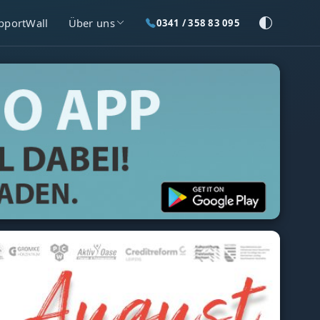
pportWall
Über uns
0341 / 358 83 095