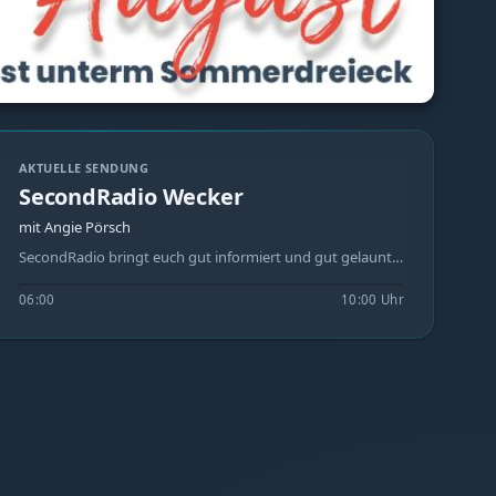
AKTUELLE SENDUNG
SecondRadio Wecker
mit Angie Pörsch
SecondRadio bringt euch gut informiert und gut gelaunt auf Arbeit und in den Tag! Genauso vielfältig wie unser Musikprogramm, sind auch unsere Hörerinnen und Hörer. Zu empfangen ist SecondRadio im ganzen Freistaat Sachsen sowie in Teilen der Bundesländer Thüringen, Sachsen-Anhalt, Brandenburg und Bayern "Fern vom Üblichen, nah am Besonderen"! -Regionale Nachrichten für Sachsen! -die neusten Verkehrsmeldungen und Blitzer Mail : studio@secondradio.de Hotline + Whatsapp: 0341-358 83 095
06:00
10:00 Uhr