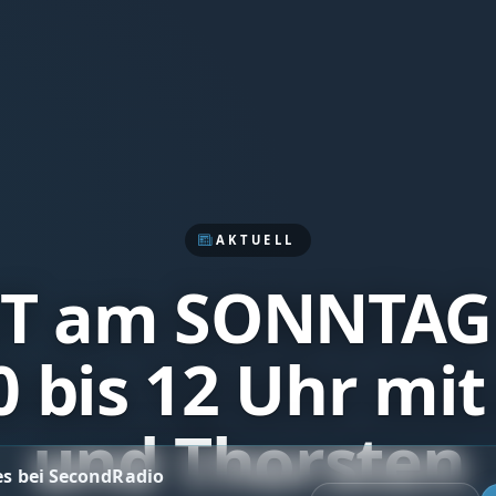
AKTUELL
IT am SONNTAG
0 bis 12 Uhr mit
und Thorsten
es bei SecondRadio