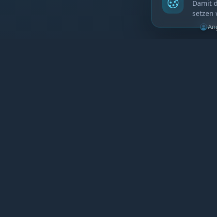
Damit d
setzen 
An