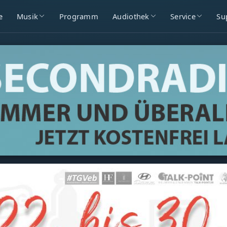
e
Musik
Programm
Audiothek
Service
Su